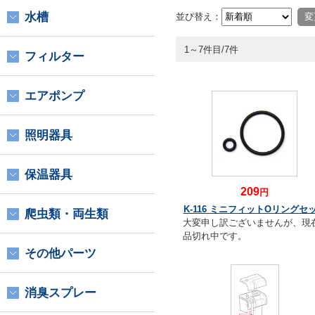
水槽
並び替え：
1～7件目/7件
フィルター
エアポンプ
照明器具
保温器具
209
円
K-116 ミニフィットОリングセ
爬虫類・両生類
大変申し訳ございませんが、現
品切れ中です。
その他パーツ
消臭スプレー