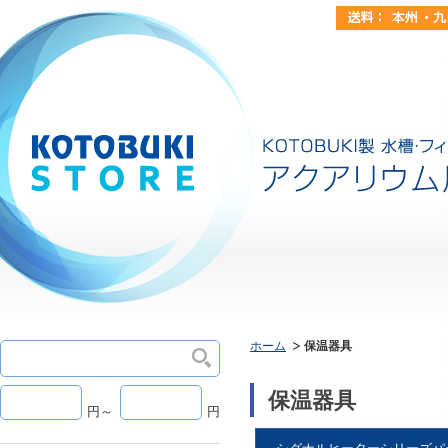
ホーム
保温器具
保温器具
円～
円