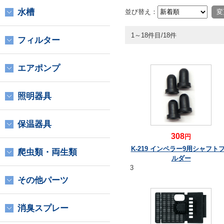
水槽
並び替え：
1～18件目/18件
フィルター
エアポンプ
照明器具
保温器具
308
円
K-219 インペラー9用シャフト
爬虫類・両生類
ルダー
3
その他パーツ
消臭スプレー