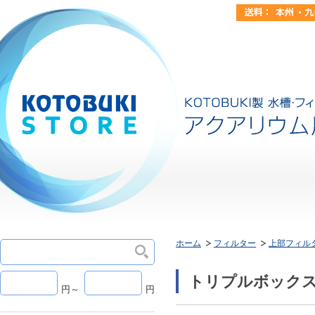
ホーム
フィルター
上部フィル
トリプルボックス6
円～
円