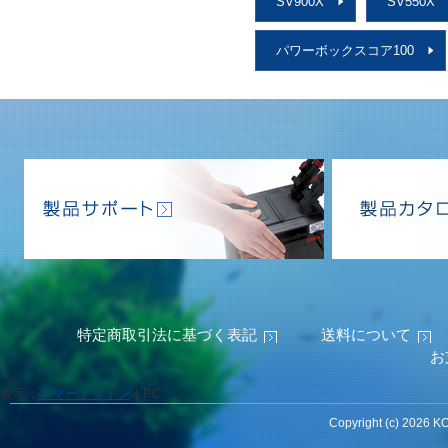
SV900X
SV550X
パワーボックスコア100
特定商取引法に基づく表記
送料について
お
表示：
スマートフォン
｜
PC
Copyright (c) 2026 