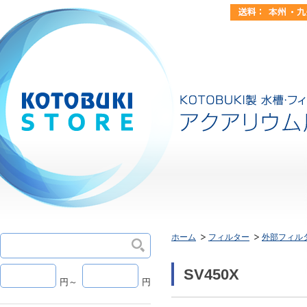
ホーム
フィルター
外部フィル
SV450X
円～
円