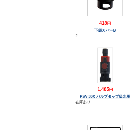
418
円
下部カバーB
2
1,485
円
PSV-30X バルブタップ吸水
在庫あり