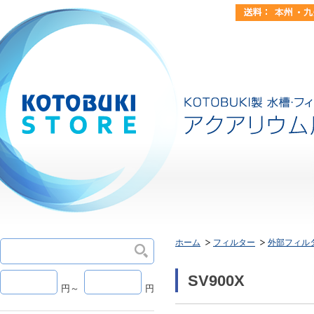
ホーム
フィルター
外部フィル
SV900X
円～
円