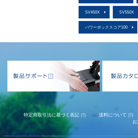
SV450X
SV550X
パワーボックスコア100
特定商取引法に基づく表記
送料について
お
表示：
スマートフォン
｜
PC