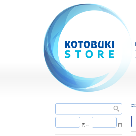
ホ
円～
円