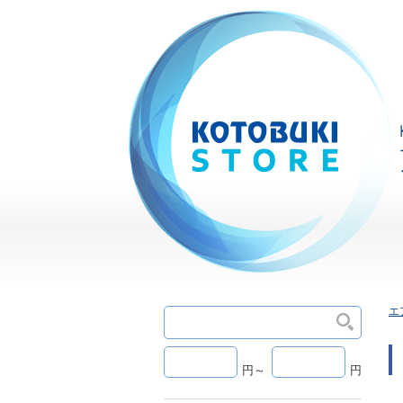
エ
円～
円