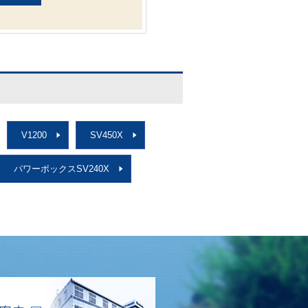
V1200
SV450X
パワーボックスSV240X