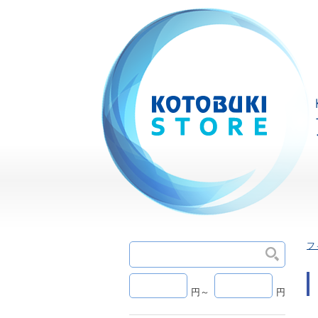
フ
円～
円