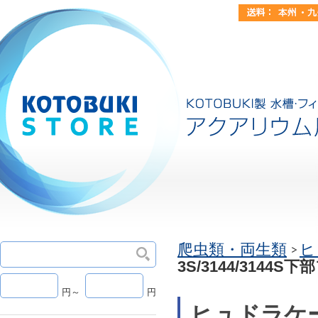
爬虫類・両生類
ヒ
3S/3144/3144S
円～
円
ヒュドラケース3